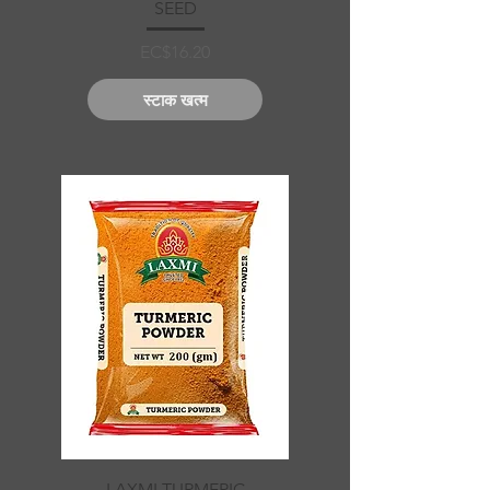
SEED
मूल्य
EC$16.20
स्टाक खत्म
LAXMI TURMERIC