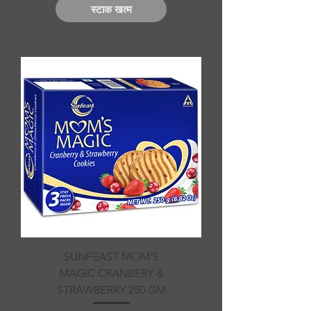
स्टाक खत्म
SUNFEAST MOM'S
MAGIC CRANBERY &
STRAWBERRY 250 GM