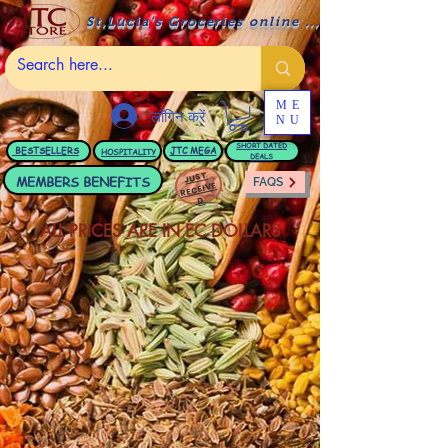
St.Lucia's Groceries online ....
ME
लॉगिन करें
NU
BESTSELLERS
JTC
MEGA
SHORT DATED
HOSPITALITY
DEALS
JUST
MEMBERS BENEFITS
FAQS
RECEIVE
D
ALL PRICES ARE IN EC DOLLARS