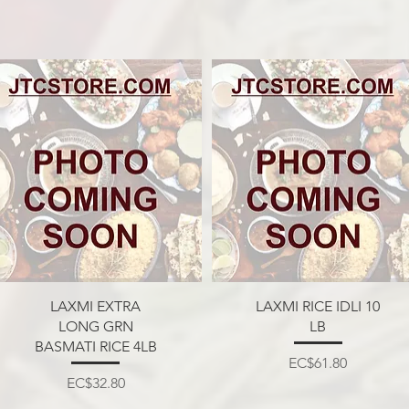
त्वरित दृश्य
त्वरित दृश्य
LAXMI EXTRA
LAXMI RICE IDLI 10
LONG GRN
LB
BASMATI RICE 4LB
मूल्य
EC$61.80
मूल्य
EC$32.80