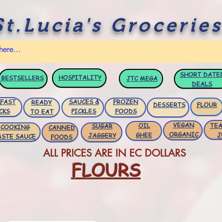
St.Lucia's Groceries
SHORT DATE
HOSPITALITY
BESTSELLERS
JTC
MEGA
DEALS
FAST
SAUCES &
FROZEN
READY
DESSERTS
FLOUR
CKS
PICKLES
FOODS
TO EAT
VEGAN
OIL
TEA
SUGAR
COOKING
CANNED
ORGANIC
GHEE
J
JAGGERY
ASTE SAUCE
FOODS
ALL PRICES ARE IN EC DOLLARS
FLOURS