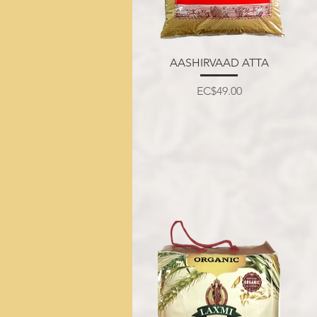
त्वरित दृश्य
AASHIRVAAD ATTA
मूल्य
EC$49.00