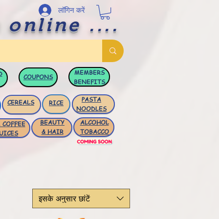
लॉगिन करें
 online ....
MEMBERS
D
COUPONS
BENEFITS
PASTA
CEREALS
RICE
NOODLES
BEAUTY
ALCOHOL
 COFFEE
& HAIR
TOBACCO
UICES
इसके अनुसार छांटें