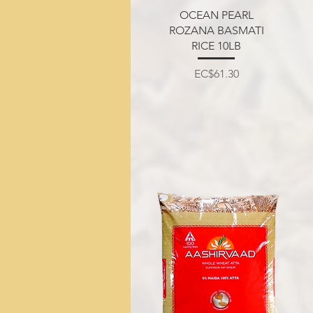
त्वरित दृश्य
OCEAN PEARL
ROZANA BASMATI
RICE 10LB
मूल्य
EC$61.30