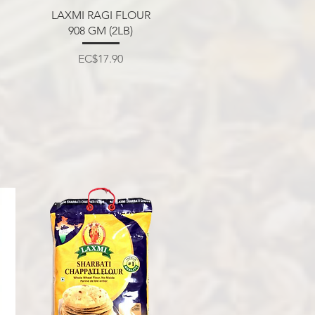
त्वरित दृश्य
LAXMI RAGI FLOUR
908 GM (2LB)
मूल्य
EC$17.90