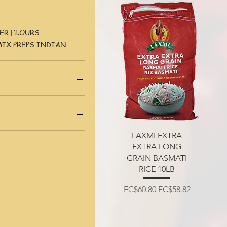
ER FLOURS
MIX PREPS INDIAN
3
EC$117
100G
त्वरित दृश्य
LAXMI EXTRA
0LB
EXTRA LONG
0lb
GRAIN BASMATI
200G
RICE 10LB
0lb
नियमित मूल्य
बिक्री मूल्य
EC$60.80
EC$58.82
4LB
500G