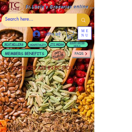
St.Lucia's Groceries online ....
ME
लॉगिन करें
NU
BESTSELLERS
JTC
MEGA
SHORT DATED
HOSPITALITY
DEALS
JUST
MEMBERS BENEFITS
FAQS
RECEIVE
D
ALL PRICES ARE IN EC DOLLARS