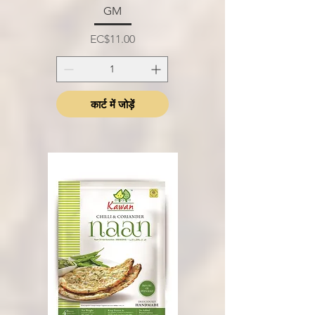
GM
मूल्य
EC$11.00
कार्ट में जोड़ें