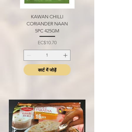
KAWAN CHILLI
CORIANDER NAAN
5PC 425GM
मूल्य
EC$10.70
कार्ट में जोड़ें