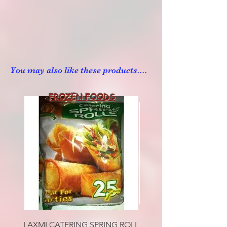
You may also like these products....
FROZEN FOODS
LAXMI CATERING SPRING ROLL
HALDIRAM PANEER CU