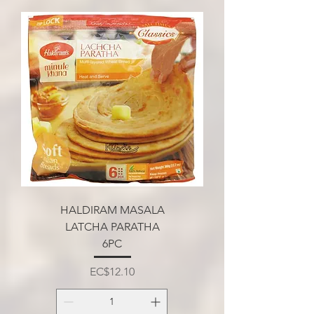
HALDIRAM MASALA
LATCHA PARATHA
6PC
मूल्य
EC$12.10