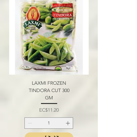
LAXMI FROZEN
TINDORA CUT 300
GM
मूल्य
EC$11.20